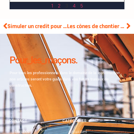
1
2
3
4
5
Simuler un credit pour vos travaux : comment realiser une simulation efficace
Les cônes de chantier de construction : à quoi servent-ils ?
Pour_les_maçons.
Pour tous les professionnels dans le domaine de la construction ,
nos articles seront votre guide dans vos futurs travaux de
construction.
CONTACT
CATÉGORIES
Mentions Légales
Actualités