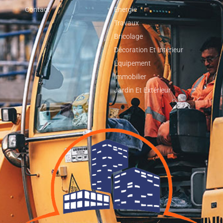
Contact
Energie
Travaux
Bricolage
Décoration Et Intérieur
Equipement
Immobilier
Jardin Et Extérieur